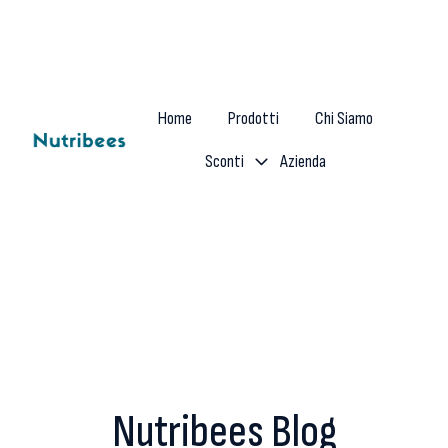
Home
Prodotti
Chi Siamo
Sconti
Azienda
H
o
m
e
p
a
g
e
Nutribees Blog