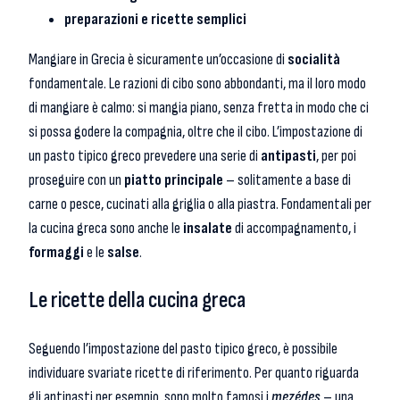
preparazioni e ricette semplici
Mangiare in Grecia è sicuramente un’occasione di
socialità
fondamentale. Le razioni di cibo sono abbondanti, ma il loro modo
di mangiare è calmo: si mangia piano, senza fretta in modo che ci
si possa godere la compagnia, oltre che il cibo. L’impostazione di
un pasto tipico greco prevedere una serie di
antipasti
, per poi
proseguire con un
piatto principale
– solitamente a base di
carne o pesce, cucinati alla griglia o alla piastra. Fondamentali per
la cucina greca sono anche le
insalate
di accompagnamento, i
formaggi
e le
salse
.
Le ricette della cucina greca
Seguendo l’impostazione del pasto tipico greco, è possibile
individuare svariate ricette di riferimento. Per quanto riguarda
gli antipasti per esempio, sono molto famosi i
mezédes
– una