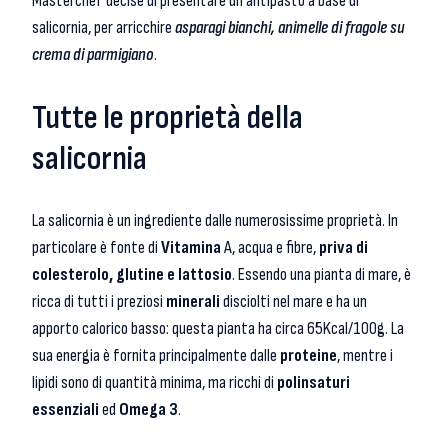
Masterchef decise di presentare un antipasto a base di
salicornia, per arricchire
asparagi bianchi, animelle di fragole su
crema di parmigiano
.
Tutte le proprietà della
salicornia
La salicornia è un ingrediente dalle numerosissime proprietà. In
particolare è fonte di
Vitamina
A, acqua e fibre,
priva di
colesterolo, glutine e lattosio
. Essendo una pianta di mare, è
ricca di tutti i preziosi
minerali
disciolti nel mare e ha un
apporto calorico basso: questa pianta ha circa 65Kcal/100g. La
sua energia è fornita principalmente dalle
proteine
, mentre i
lipidi sono di quantità minima, ma ricchi di
polinsaturi
essenziali
ed
Omega 3
.