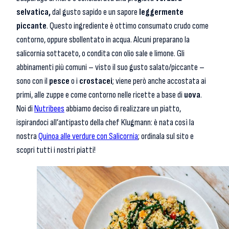
selvatica,
dal gusto sapido e un sapore
leggermente
piccante
. Questo ingrediente è ottimo consumato crudo come
contorno, oppure sbollentato in acqua. Alcuni preparano la
salicornia sottaceto, o condita con olio sale e limone. Gli
abbinamenti più comuni – visto il suo gusto salato/piccante –
sono con il
pesce
o i
crostacei
; viene però anche accostata ai
primi, alle zuppe e come contorno nelle ricette a base di
uova
.
Noi di
Nutribees
abbiamo deciso di realizzare un piatto,
ispirandoci all’antipasto della chef Klugmann: è nata così la
nostra
Quinoa alle verdure con Salicornia
; ordinala sul sito e
scopri tutti i nostri piatti!