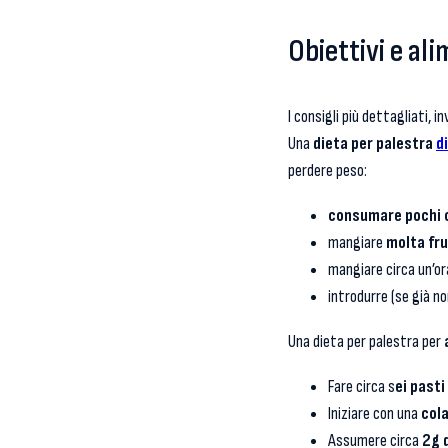
Obiettivi e al
I consigli più dettagliati, i
Una
dieta per palestra
d
perdere peso:
consumare pochi 
mangiare
molta fru
mangiare circa un’or
introdurre (se già no
Una dieta per palestra per
Fare circa s
ei pasti
Iniziare con una
col
Assumere circa
2g 