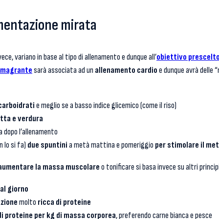
imentazione mirata
nvece, variano in base al tipo di allenamento e dunque all’
obiettivo prescelto
imagrante
sarà associata ad un
allenamento cardio
e dunque avrà delle “r
carboidrati
e meglio se a basso indice glicemico (come il riso)
tta e verdura
a dopo l’allenamento
n lo si fa)
due spuntini
a metà mattina e pomeriggio
per stimolare il me
aumentare la massa muscolare
o tonificare si basa invece su altri principi
 al giorno
azione
molto
ricca di proteine
di proteine per kg di massa corporea
, preferendo carne bianca e pesce