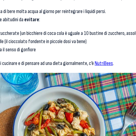
ia di bere molta acqua al giorno per reintegrare i liquidi persi.
le abitudini da
evitare
:
ccherate (un bicchiere di coca cola è uguale a 10 bustine di zucchero, asso
e (il cioccolato fondente in piccole dosi va bene)
 il senso di gonfiore
 cucinare e di pensare ad una dieta giornalmente, c’è
NutriBees
.