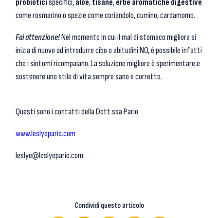
probiotici
specifici,
aloe
,
tisane
,
erbe aromatiche digestive
come rosmarino o spezie come coriandolo, cumino, cardamomo.
Fai attenzione!
Nel momento in cui il mal di stomaco migliora si
inizia di nuovo ad introdurre cibo o abitudini NO, è possibile infatti
che i sintomi ricompaiano. La soluzione migliore è sperimentare e
sostenere uno stile di vita sempre sano e corretto.
Questi sono i contatti della Dott.ssa Pario
www.leslyepario.com
leslye@leslyepario.com
Condividi questo articolo