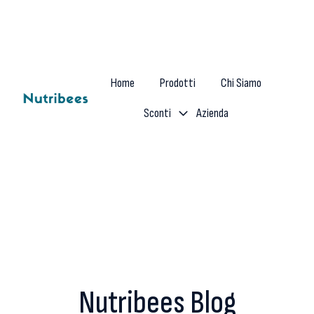
Home
Prodotti
Chi Siamo
Sconti
Azienda
H
o
m
e
p
a
g
e
Nutribees Blog