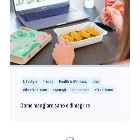
Lifestyle
Trends
Health & Wellness
cibo
cibi afrodisiaci
asparagi
cioccolato
afrodisiaco
Come mangiare sano e dimagrire
Pagina precedente
Pagina successiva
1