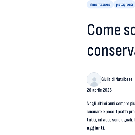
alimentazione
piattipronti
Come sce
conserva
Giulia di Nutribees
28 aprile 2026
Negli ultimi anni sempre p
cucinare è poco. I piatti p
tutti, infatti, sono uguali:
aggiunti
.