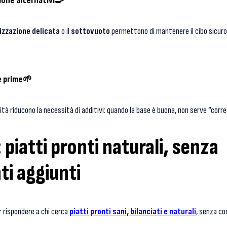
ione alternativi
🍳
izzazione delicata
o il
sottovuoto
permettono di mantenere il cibo sicuro 
e prime
🌱
lità riducono la necessità di additivi: quando la base è buona, non serve “corr
 piatti pronti naturali, senza
i aggiunti
r rispondere a chi cerca
piatti pronti sani, bilanciati e naturali
,
senza com