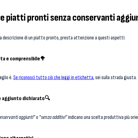
e piatti pronti senza conservanti aggiu
la descrizione di un piatto pronto, presta attenzione a questi aspetti:
rta e comprensibile
🥦
eglio è.
Se riconosci tutto ciò che leggi in etichetta
, sei sulla strada giusta.
 aggiunto dichiarato
🔍
nservanti aggiunti”
o
“senza additivi”
indicano una scelta produttiva più orie