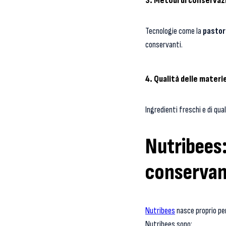
3. Metodi di conservaz
Tecnologie come la
pastor
conservanti.
4. Qualità delle materi
Ingredienti freschi e di qua
Nutribees:
conservant
Nutribees
nasce proprio pe
Nutribees sono: