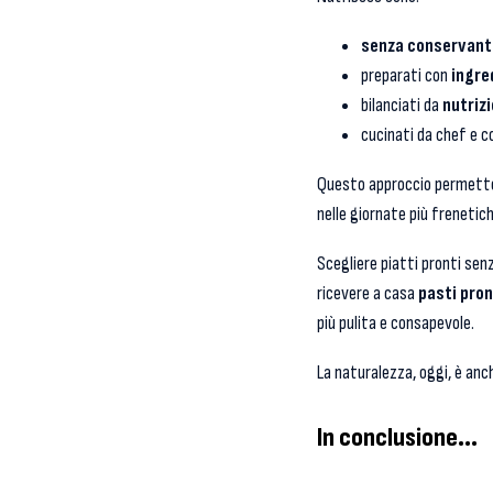
senza conservanti
preparati con
ingre
bilanciati da
nutrizi
cucinati da chef e 
Questo approccio permette d
nelle giornate più frenetich
Scegliere piatti pronti sen
ricevere a casa
pasti pron
più pulita e consapevole.
La naturalezza, oggi, è anc
In conclusione...