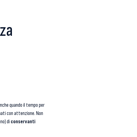
nza
anche quando il tempo per
onati con attenzione. Non
eno) di
conservanti