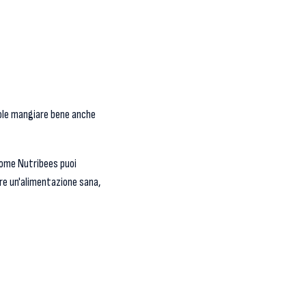
vuole mangiare bene anche
 come Nutribees puoi
uire un'alimentazione sana,