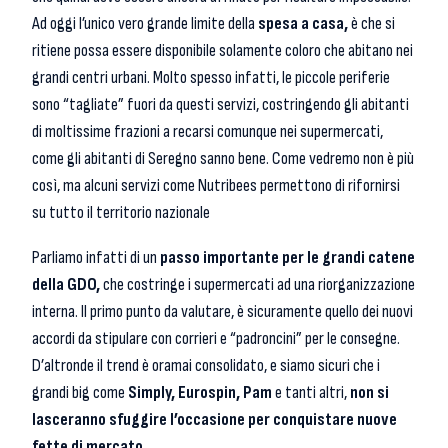
Ad oggi l’unico vero grande limite della
spesa a casa,
è che si
ritiene possa essere disponibile solamente coloro che abitano nei
grandi centri urbani. Molto spesso infatti, le piccole periferie
sono “tagliate” fuori da questi servizi, costringendo gli abitanti
di moltissime frazioni a recarsi comunque nei supermercati,
come gli abitanti di Seregno sanno bene. Come vedremo non è più
così, ma alcuni servizi come Nutribees permettono di rifornirsi
su tutto il territorio nazionale
Parliamo infatti di un
passo importante per le grandi catene
della GDO,
che costringe i supermercati ad una riorganizzazione
interna. Il primo punto da valutare, è sicuramente quello dei nuovi
accordi da stipulare con corrieri e “padroncini” per le consegne.
D’altronde il trend è oramai consolidato, e siamo sicuri che i
grandi big come
Simply, Eurospin, Pam
e tanti altri,
non si
lasceranno sfuggire l’occasione per conquistare nuove
fette di mercato.