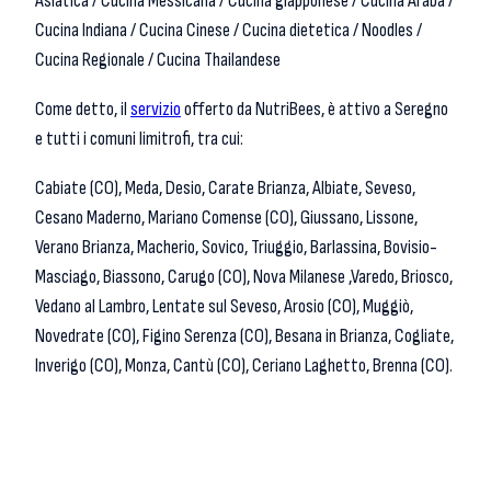
Asiatica / Cucina Messicana / Cucina giapponese / Cucina Araba /
Cucina Indiana / Cucina Cinese / Cucina dietetica / Noodles /
Cucina Regionale / Cucina Thailandese
Come detto, il
servizio
offerto da NutriBees, è attivo a Seregno
e tutti i comuni limitrofi, tra cui:
Cabiate (CO), Meda, Desio, Carate Brianza, Albiate, Seveso,
Cesano Maderno, Mariano Comense (CO), Giussano, Lissone,
Verano Brianza, Macherio, Sovico, Triuggio, Barlassina, Bovisio-
Masciago, Biassono, Carugo (CO), Nova Milanese ,Varedo, Briosco,
Vedano al Lambro, Lentate sul Seveso, Arosio (CO), Muggiò,
Novedrate (CO), Figino Serenza (CO), Besana in Brianza, Cogliate,
Inverigo (CO), Monza, Cantù (CO), Ceriano Laghetto, Brenna (CO).