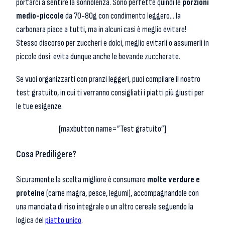
portarci a sentire la sonnolenza. Sono perfette quindi le
porzioni
medio-piccole
da 70-80g con condimento leggero… la
carbonara piace a tutti, ma in alcuni casi è meglio evitare!
Stesso discorso per zuccheri e dolci, meglio evitarli o assumerli in
piccole dosi: evita dunque anche le bevande zuccherate.
Se vuoi organizzarti con pranzi leggeri, puoi compilare il nostro
test gratuito, in cui ti verranno consigliati i piatti più giusti per
le tue esigenze.
[maxbutton name=”Test gratuito”]
Cosa Prediligere?
Sicuramente la scelta migliore è consumare
molte verdure e
proteine
(carne magra, pesce, legumi), accompagnandole con
una manciata di riso integrale o un altro cereale seguendo la
logica del
piatto unico
.